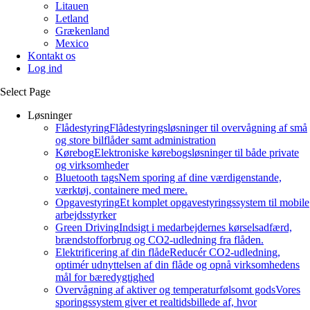
Litauen
Letland
Grækenland
Mexico
Kontakt os
Log ind
Select Page
Løsninger
Flådestyring
Flådestyringsløsninger til overvågning af små
og store bilflåder samt administration
Kørebog
Elektroniske kørebogsløsninger til både private
og virksomheder
Bluetooth tags
Nem sporing af dine værdigenstande,
værktøj, containere med mere.
Opgavestyring
Et komplet opgavestyringssystem til mobile
arbejdsstyrker
Green Driving
Indsigt i medarbejdernes kørselsadfærd,
brændstofforbrug og CO2-udledning fra flåden.
Elektrificering af din flåde
Reducér CO2-udledning,
optimér udnyttelsen af din flåde og opnå virksomhedens
mål for bæredygtighed
Overvågning af aktiver og temperaturfølsomt gods
Vores
sporingssystem giver et realtidsbillede af, hvor