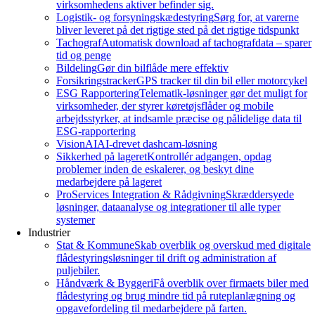
virksomhedens aktiver befinder sig.
Logistik- og forsyningskædestyring
Sørg for, at varerne
bliver leveret på det rigtige sted på det rigtige tidspunkt
Tachograf
Automatisk download af tachografdata – sparer
tid og penge
Bildeling
Gør din bilflåde mere effektiv
Forsikringstracker
GPS tracker til din bil eller motorcykel
ESG Rapportering
Telematik-løsninger gør det muligt for
virksomheder, der styrer køretøjsflåder og mobile
arbejdsstyrker, at indsamle præcise og pålidelige data til
ESG-rapportering
VisionAI
AI-drevet dashcam-løsning
Sikkerhed på lageret
Kontrollér adgangen, opdag
problemer inden de eskalerer, og beskyt dine
medarbejdere på lageret
ProServices Integration & Rådgivning
Skræddersyede
løsninger, dataanalyse og integrationer til alle typer
systemer
Industrier
Stat & Kommune
Skab overblik og overskud med digitale
flådestyringsløsninger til drift og administration af
puljebiler.
Håndværk & Byggeri
Få overblik over firmaets biler med
flådestyring og brug mindre tid på ruteplanlægning og
opgavefordeling til medarbejdere på farten.