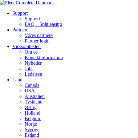
Support
Support
FAQ – Splitleasing
Partnere
Vores partnere
Partner login
Virksomheden
Om os
Kontaktinformation
Nyheder
Jobs
Ledelsen
Land
Canada
USA
Australien
Tyskland
Østrig
Holland
Belgium
Norge
Sverige
Estland