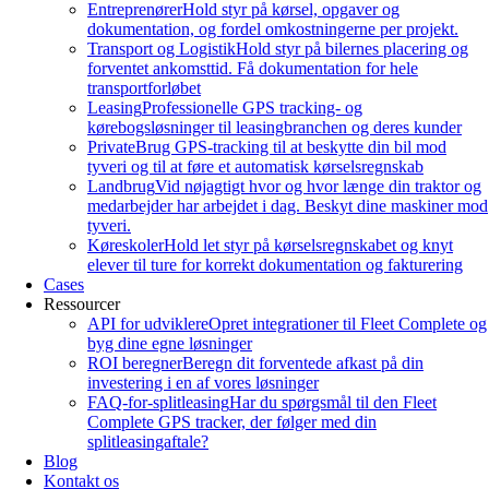
Entreprenører
Hold styr på kørsel, opgaver og
dokumentation, og fordel omkostningerne per projekt.
Transport og Logistik
Hold styr på bilernes placering og
forventet ankomsttid. Få dokumentation for hele
transportforløbet
Leasing
Professionelle GPS tracking- og
kørebogsløsninger til leasingbranchen og deres kunder
Private
Brug GPS-tracking til at beskytte din bil mod
tyveri og til at føre et automatisk kørselsregnskab
Landbrug
Vid nøjagtigt hvor og hvor længe din traktor og
medarbejder har arbejdet i dag. Beskyt dine maskiner mod
tyveri.
Køreskoler
Hold let styr på kørselsregnskabet og knyt
elever til ture for korrekt dokumentation og fakturering
Cases
Ressourcer
API for udviklere
Opret integrationer til Fleet Complete og
byg dine egne løsninger
ROI beregner
Beregn dit forventede afkast på din
investering i en af vores løsninger
FAQ-for-splitleasing
Har du spørgsmål til den Fleet
Complete GPS tracker, der følger med din
splitleasingaftale?
Blog
Kontakt os