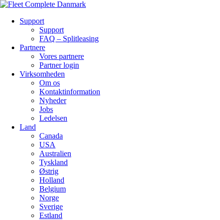
Support
Support
FAQ – Splitleasing
Partnere
Vores partnere
Partner login
Virksomheden
Om os
Kontaktinformation
Nyheder
Jobs
Ledelsen
Land
Canada
USA
Australien
Tyskland
Østrig
Holland
Belgium
Norge
Sverige
Estland