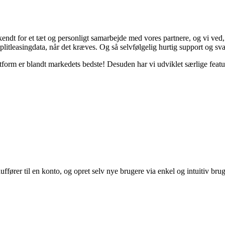
endt for et tæt og personligt samarbejde med vores partnere, og vi ved,
plitleasingdata, når det kræves. Og så selvfølgelig hurtig support og sv
form er blandt markedets bedste! Desuden har vi udviklet særlige featur
ffører til en konto, og opret selv nye brugere via enkel og intuitiv brug