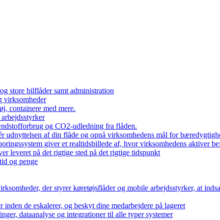
og store bilflåder samt administration
og virksomheder
øj, containere med mere.
 arbejdsstyrker
ændstofforbrug og CO2-udledning fra flåden.
 udnyttelsen af din flåde og opnå virksomhedens mål for bæredygtigh
oringssystem giver et realtidsbillede af, hvor virksomhedens aktiver bef
ver leveret på det rigtige sted på det rigtige tidspunkt
tid og penge
irksomheder, der styrer køretøjsflåder og mobile arbejdsstyrker, at inds
 inden de eskalerer, og beskyt dine medarbejdere på lageret
ger, dataanalyse og integrationer til alle typer systemer