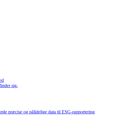
ed
inder sig.
amle præcise og pålidelige data til ESG-rapportering