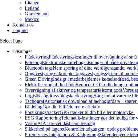
Litauen
Letland
Grækenland
Mexico
Kontakt os
Log ind
Select Page
Løsninger
Flådestyring
Flådestyringsløsninger til overvågning af små 
Kørebog
Elektroniske kørebogsløsninger til både private 
Bluetooth tags
Nem sporing af dine værdigenstande, værkt
Opgavestyring
Et komplet opgavestyringssystem til mobile
Green Driving
Indsigt i medarbejdernes kørselsadfærd, br
Elektrificering af din flåde
Reducér CO2-udledning, optimér
Overvågning af aktiver og temperaturfølsomt gods
Vores sp
Logistik- og forsyningskædestyring
Sørg for, at varerne bli
Tachograf
Automatisk download af tachografdata – sparer 
Bildeling
Gør din bilflåde mere effektiv
Forsikringstracker
GPS tracker til din bil eller motorcykel
ESG Rapportering
Telematik-løsninger gør det muligt for v
VisionAI
AI-drevet dashcam-løsning
Sikkerhed på lageret
Kontrollér adgangen, opdag problemer
ProServices Integration & Rådgivning
Skræddersyede løsnin