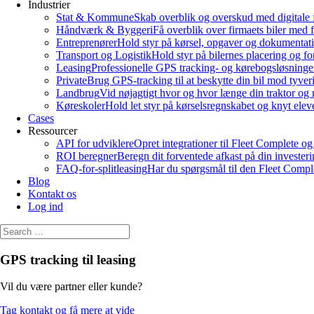
Industrier
Stat & Kommune
Skab overblik og overskud med digitale flå
Håndværk & Byggeri
Få overblik over firmaets biler med 
Entreprenører
Hold styr på kørsel, opgaver og dokumentati
Transport og Logistik
Hold styr på bilernes placering og f
Leasing
Professionelle GPS tracking- og kørebogsløsninger
Private
Brug GPS-tracking til at beskytte din bil mod tyveri
Landbrug
Vid nøjagtigt hvor og hvor længe din traktor og 
Køreskoler
Hold let styr på kørselsregnskabet og knyt eleve
Cases
Ressourcer
API for udviklere
Opret integrationer til Fleet Complete o
ROI beregner
Beregn dit forventede afkast på din investeri
FAQ-for-splitleasing
Har du spørgsmål til den Fleet Comple
Blog
Kontakt os
Log ind
GPS tracking til leasing
Vil du være partner eller kunde?
Tag kontakt og få mere at vide