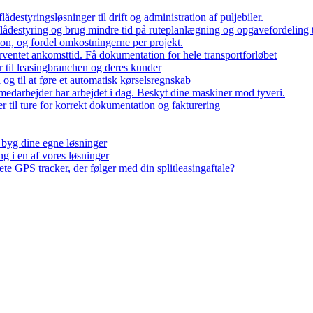
destyringsløsninger til drift og administration af puljebiler.
flådestyring og brug mindre tid på ruteplanlægning og opgavefordeling t
on, og fordel omkostningerne per projekt.
orventet ankomsttid. Få dokumentation for hele transportforløbet
 til leasingbranchen og deres kunder
 og til at føre et automatisk kørselsregnskab
medarbejder har arbejdet i dag. Beskyt dine maskiner mod tyveri.
r til ture for korrekt dokumentation og fakturering
g byg dine egne løsninger
ng i en af vores løsninger
te GPS tracker, der følger med din splitleasingaftale?