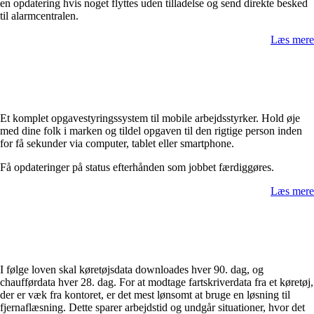
en opdatering hvis noget flyttes uden tilladelse og send direkte besked
til alarmcentralen.
Læs mere
Et komplet opgavestyringssystem til mobile arbejdsstyrker. Hold øje
med dine folk i marken og tildel opgaven til den rigtige person inden
for få sekunder via computer, tablet eller smartphone.
Få opdateringer på status efterhånden som jobbet færdiggøres.
Læs mere
I følge loven skal køretøjsdata downloades hver 90. dag, og
chaufførdata hver 28. dag. For at modtage fartskriverdata fra et køretøj,
der er væk fra kontoret, er det mest lønsomt at bruge en løsning til
fjernaflæsning. Dette sparer arbejdstid og
undgår
situationer, hvor det