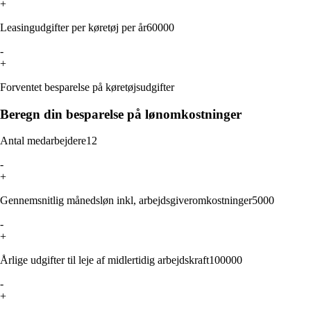
+
Leasingudgifter per køretøj per år
60000
-
+
Forventet besparelse på køretøjsudgifter
Beregn din besparelse på lønomkostninger
Antal medarbejdere
12
-
+
Gennemsnitlig månedsløn inkl, arbejdsgiveromkostninger
5000
-
+
Årlige udgifter til leje af midlertidig arbejdskraft
100000
-
+