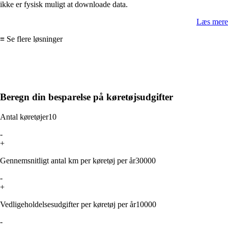
ikke er fysisk muligt at downloade data.
Læs mere
≡ Se flere løsninger
BEREGN DIT AFKAST PÅ
FLÅDESTYRING
Beregn din besparelse på køretøjsudgifter
Antal køretøjer
10
-
+
Gennemsnitligt antal km per køretøj per år
30000
-
+
Vedligeholdelsesudgifter per køretøj per år
10000
-