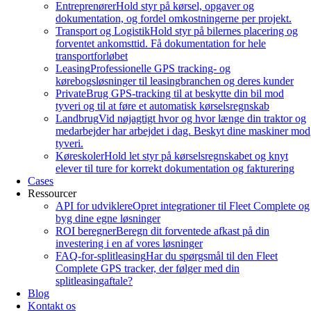
Entreprenører
Hold styr på kørsel, opgaver og
dokumentation, og fordel omkostningerne per projekt.
Transport og Logistik
Hold styr på bilernes placering og
forventet ankomsttid. Få dokumentation for hele
transportforløbet
Leasing
Professionelle GPS tracking- og
kørebogsløsninger til leasingbranchen og deres kunder
Private
Brug GPS-tracking til at beskytte din bil mod
tyveri og til at føre et automatisk kørselsregnskab
Landbrug
Vid nøjagtigt hvor og hvor længe din traktor og
medarbejder har arbejdet i dag. Beskyt dine maskiner mod
tyveri.
Køreskoler
Hold let styr på kørselsregnskabet og knyt
elever til ture for korrekt dokumentation og fakturering
Cases
Ressourcer
API for udviklere
Opret integrationer til Fleet Complete og
byg dine egne løsninger
ROI beregner
Beregn dit forventede afkast på din
investering i en af vores løsninger
FAQ-for-splitleasing
Har du spørgsmål til den Fleet
Complete GPS tracker, der følger med din
splitleasingaftale?
Blog
Kontakt os