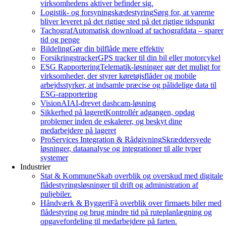
virksomhedens aktiver befinder sig.
Logistik- og forsyningskædestyring
Sørg for, at varerne
bliver leveret på det rigtige sted på det rigtige tidspunkt
Tachograf
Automatisk download af tachografdata – sparer
tid og penge
Bildeling
Gør din bilflåde mere effektiv
Forsikringstracker
GPS tracker til din bil eller motorcykel
ESG Rapportering
Telematik-løsninger gør det muligt for
virksomheder, der styrer køretøjsflåder og mobile
arbejdsstyrker, at indsamle præcise og pålidelige data til
ESG-rapportering
VisionAI
AI-drevet dashcam-løsning
Sikkerhed på lageret
Kontrollér adgangen, opdag
problemer inden de eskalerer, og beskyt dine
medarbejdere på lageret
ProServices Integration & Rådgivning
Skræddersyede
løsninger, dataanalyse og integrationer til alle typer
systemer
Industrier
Stat & Kommune
Skab overblik og overskud med digitale
flådestyringsløsninger til drift og administration af
puljebiler.
Håndværk & Byggeri
Få overblik over firmaets biler med
flådestyring og brug mindre tid på ruteplanlægning og
opgavefordeling til medarbejdere på farten.