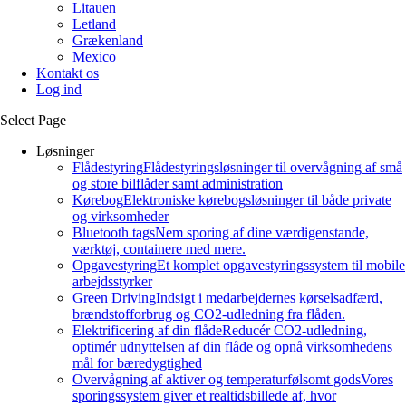
Litauen
Letland
Grækenland
Mexico
Kontakt os
Log ind
Select Page
Løsninger
Flådestyring
Flådestyringsløsninger til overvågning af små
og store bilflåder samt administration
Kørebog
Elektroniske kørebogsløsninger til både private
og virksomheder
Bluetooth tags
Nem sporing af dine værdigenstande,
værktøj, containere med mere.
Opgavestyring
Et komplet opgavestyringssystem til mobile
arbejdsstyrker
Green Driving
Indsigt i medarbejdernes kørselsadfærd,
brændstofforbrug og CO2-udledning fra flåden.
Elektrificering af din flåde
Reducér CO2-udledning,
optimér udnyttelsen af din flåde og opnå virksomhedens
mål for bæredygtighed
Overvågning af aktiver og temperaturfølsomt gods
Vores
sporingssystem giver et realtidsbillede af, hvor