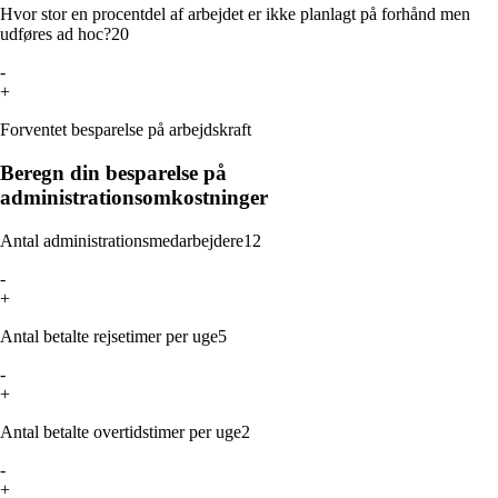
Hvor stor en procentdel af arbejdet er ikke planlagt på forhånd men
udføres ad hoc?
20
-
+
Forventet besparelse på arbejdskraft
Beregn din besparelse på
administrationsomkostninger
Antal administrationsmedarbejdere
12
-
+
Antal betalte rejsetimer per uge
5
-
+
Antal betalte overtidstimer per uge
2
-
+