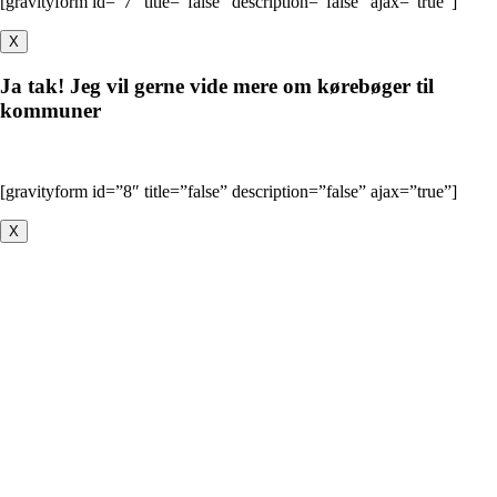
[gravityform id=”7″ title=”false” description=”false” ajax=”true”]
X
Ja tak! Jeg vil gerne vide mere om kørebøger til
kommuner
[gravityform id=”8″ title=”false” description=”false” ajax=”true”]
X