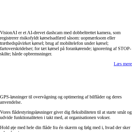
VisionAI er et AI-drevet dashcam med dobbeltrettet kamera, som
registrerer risikofyldt kørselsadfærd såsom: uopmærksom eller
træthedspåvirket kørsel; brug af mobiltelefon under kørsel;
fartoverskridelser; for tæt kørsel på forankørende; ignorering af STOP-
skilte; hårde opbremsninger.
Læs mere
GPS-løsninger til overvågning og optimering af bilflåder og deres
anvendelse.
Vores flådestyringsløsninger giver dig fleksibiliteten til at starte småt og
udvide funktionaliteten i takt med, at organisationen vokser.
Hold øje med hele din flåde fra én skærm og følg med i, hvad der sker