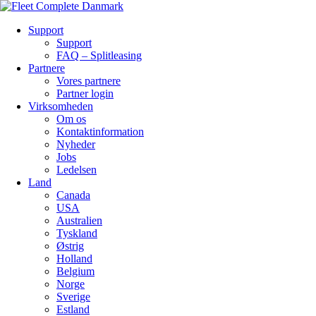
Support
Support
FAQ – Splitleasing
Partnere
Vores partnere
Partner login
Virksomheden
Om os
Kontaktinformation
Nyheder
Jobs
Ledelsen
Land
Canada
USA
Australien
Tyskland
Østrig
Holland
Belgium
Norge
Sverige
Estland