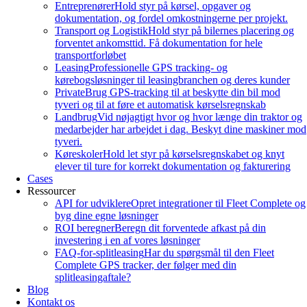
Entreprenører
Hold styr på kørsel, opgaver og
dokumentation, og fordel omkostningerne per projekt.
Transport og Logistik
Hold styr på bilernes placering og
forventet ankomsttid. Få dokumentation for hele
transportforløbet
Leasing
Professionelle GPS tracking- og
kørebogsløsninger til leasingbranchen og deres kunder
Private
Brug GPS-tracking til at beskytte din bil mod
tyveri og til at føre et automatisk kørselsregnskab
Landbrug
Vid nøjagtigt hvor og hvor længe din traktor og
medarbejder har arbejdet i dag. Beskyt dine maskiner mod
tyveri.
Køreskoler
Hold let styr på kørselsregnskabet og knyt
elever til ture for korrekt dokumentation og fakturering
Cases
Ressourcer
API for udviklere
Opret integrationer til Fleet Complete og
byg dine egne løsninger
ROI beregner
Beregn dit forventede afkast på din
investering i en af vores løsninger
FAQ-for-splitleasing
Har du spørgsmål til den Fleet
Complete GPS tracker, der følger med din
splitleasingaftale?
Blog
Kontakt os