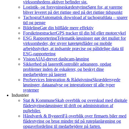
virksomhedens aktiver befinder sig.
Logistik- og forsyningskædestyring
Sørg for, at varerne
bliver leveret på det rigtige sted på det rigtige tidspunkt
Tachograf
Automatisk download af tachografdata – sparer
tid og penge
Bildeling
Gør din bilflåde mere effektiv
Forsikringstracker
GPS tracker til din bil eller motorcykel
ESG Rapportering
Telematik-løsninger gør det muligt for
virksomheder, der styrer køretøjsflåder og mobile
arbejdsstyrker, at indsamle præcise og pålidelige data til
ESG-rapportering
VisionAI
AI-drevet dashcam-løsning
Sikkerhed på lageret
Kontrollér adgangen, opdag
problemer inden de eskalerer, og beskyt dine
medarbejdere på lageret
ProServices Integration & Rådgivning
Skræddersyede
løsninger, dataanalyse og integrationer til alle typer
systemer
Industrier
Stat & Kommune
Skab overblik og overskud med digitale
flådestyringsløsninger til drift og administration af
puljebiler.
Håndværk & Byggeri
Få overblik over firmaets biler med
flådestyring og brug mindre tid på ruteplanlægning og
opgavefordeling til medarbejdere på farten.