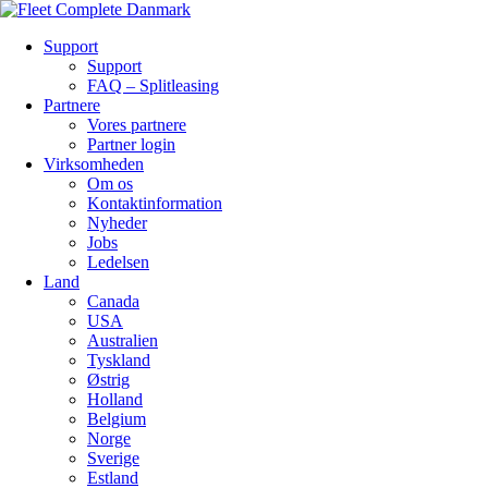
Support
Support
FAQ – Splitleasing
Partnere
Vores partnere
Partner login
Virksomheden
Om os
Kontaktinformation
Nyheder
Jobs
Ledelsen
Land
Canada
USA
Australien
Tyskland
Østrig
Holland
Belgium
Norge
Sverige
Estland