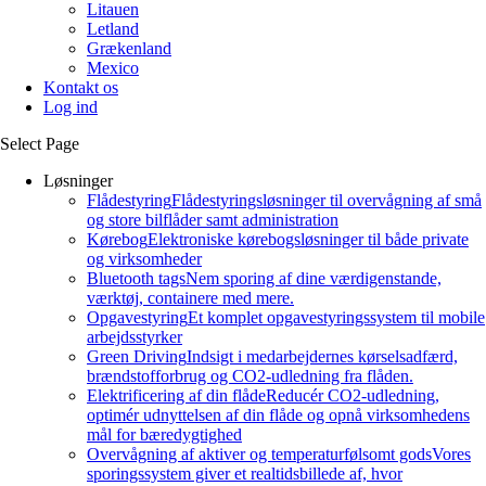
Litauen
Letland
Grækenland
Mexico
Kontakt os
Log ind
Select Page
Løsninger
Flådestyring
Flådestyringsløsninger til overvågning af små
og store bilflåder samt administration
Kørebog
Elektroniske kørebogsløsninger til både private
og virksomheder
Bluetooth tags
Nem sporing af dine værdigenstande,
værktøj, containere med mere.
Opgavestyring
Et komplet opgavestyringssystem til mobile
arbejdsstyrker
Green Driving
Indsigt i medarbejdernes kørselsadfærd,
brændstofforbrug og CO2-udledning fra flåden.
Elektrificering af din flåde
Reducér CO2-udledning,
optimér udnyttelsen af din flåde og opnå virksomhedens
mål for bæredygtighed
Overvågning af aktiver og temperaturfølsomt gods
Vores
sporingssystem giver et realtidsbillede af, hvor